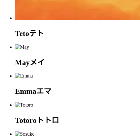
Teto
テト
May
メイ
Emma
エマ
Totoro
トトロ