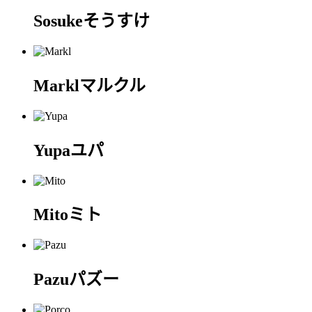
Sosuke
そうすけ
Markl
マルクル
Yupa
ユパ
Mito
ミト
Pazu
パズー