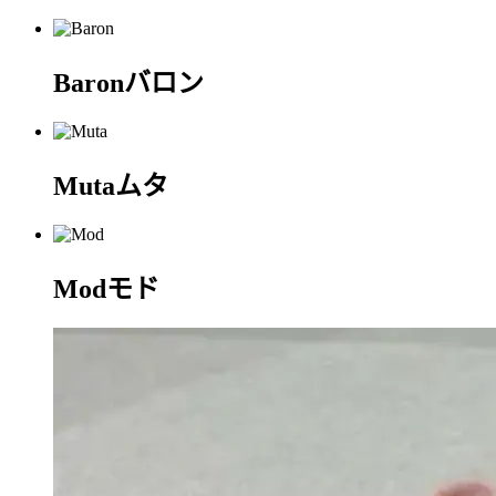
Baron
バロン
Muta
ムタ
Mod
モド