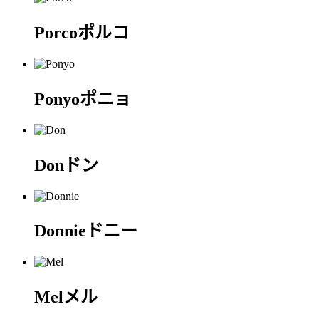
Porco
ポルコ
Ponyo
ポニョ
Don
ドン
Donnie
ドニー
Mel
メル