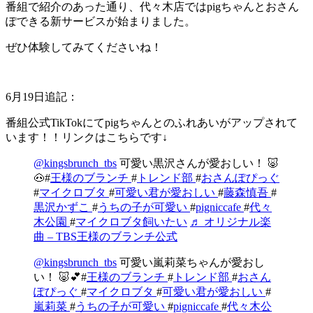
番組で紹介のあった通り、代々木店ではpigちゃんとおさん
ぽできる新サービスが始まりました。
ぜひ体験してみてくださいね！
6月19日追記：
番組公式TikTokにてpigちゃんとのふれあいがアップされて
います！！リンクはこちらです↓
@kingsbrunch_tbs
可愛い黒沢さんが愛おしい！ 🐷
🐽#
王様のブランチ
#
トレンド部
#
おさんぽぴっぐ
#
マイクロブタ
#
可愛い君が愛おしい
#
藤森慎吾
#
黒沢かずこ
#
うちの子が可愛い
#
pigniccafe
#
代々
木公園
#
マイクロブタ飼いたい
♬ オリジナル楽
曲 – TBS王様のブランチ公式
@kingsbrunch_tbs
可愛い嵐莉菜ちゃんが愛おし
い！ 🐷💕#
王様のブランチ
#
トレンド部
#
おさん
ぽぴっぐ
#
マイクロブタ
#
可愛い君が愛おしい
#
嵐莉菜
#
うちの子が可愛い
#
pigniccafe
#
代々木公