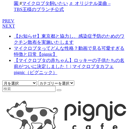
園
#
マイクロブタ飼いたい
♬ オリジナル楽曲 –
TBS王様のブランチ公式
PREV
NEXT
【お知らせ】東京都と協力し、感染症予防のためのワ
クチン散布を実施いたします
マイクロブタってどんな性格？動画で見る可愛すぎる
特徴と日常【pignic】
【マイクロブタの赤ちゃん】ロッキーの子供たちの名
前がついに決定しました！ | マイクロブタカフェ
pignic（ピグニック）