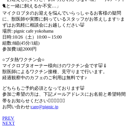
🐈と一緒に飼えるか不安…」
マイクロブタのお迎えを悩んでいらっしゃるお客様の疑問
に、獣医師や実際に飼っているスタッフがお答えします✨️ま
ずはお気軽に相談会にお越しください🐷
場所: pignic cafe yokohama
日時:10/26（土）10:00～15:00
組数:8組(45分/1組)
参加費1組2000円
○ブタ熱ワクチン会○
マイクロブタオーナー様向けのワクチン会です🐷💉
獣医師によるワクチン接種、見守りまで行います。
経過観察中のカフェのご利用は無料です♪
どちらもご予約必須となっております🐷
参加ご希望の方は、下記メールアドレスにお名前と希望時間
帯をお知らせください👇🏻👇🏻👇🏻
お問い合わせ:
care@pignic.jp
PREV
NEXT