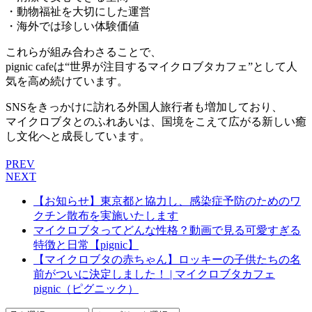
・動物福祉を大切にした運営
・海外では珍しい体験価値
これらが組み合わさることで、
pignic cafeは“世界が注目するマイクロブタカフェ”として人
気を高め続けています。
SNSをきっかけに訪れる外国人旅行者も増加しており、
マイクロブタとのふれあいは、国境をこえて広がる新しい癒
し文化へと成長しています。
PREV
NEXT
【お知らせ】東京都と協力し、感染症予防のためのワ
クチン散布を実施いたします
マイクロブタってどんな性格？動画で見る可愛すぎる
特徴と日常【pignic】
【マイクロブタの赤ちゃん】ロッキーの子供たちの名
前がついに決定しました！ | マイクロブタカフェ
pignic（ピグニック）