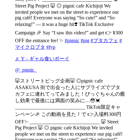
Street Pig Project 🐷 ◎ pignic cafe Kichijoji We
invited people we met on the street to experience our
pig café! Everyone was saying “So cute!” and “So
relaxing!” — it was a huge hit❣️ TikTok Exclusive
Campaign 🎉 Say “I saw this video!” and get 👉 ¥300
OFF the entrance fee! ✨
#pignic
#pig
#ブタカフェ
#
マイクロブタ
#fyp
♬ Y – ギャル食いボーイ
@_pignic_
🐷ストリートピッグ企画🐷 ◎pignic cafe
ASAKUSA 街で出会った人にサプライズでブタ
カフェに連れてってみました！ぴっぐちゃんの癒
し効果で最後には満面の笑みに…😳💓
____________________________ TikTok限定キャ
ンペーン🎉 この動画を見た！で 👉入場料300円
OFF✨ ____________________________ 🐷 Street
Pig Project 🐷 ◎ pignic cafe Kichijoji We invited
people we met on the street to experience our pig café!
Everyone was saying “So cute!” and “So relaxing!” —