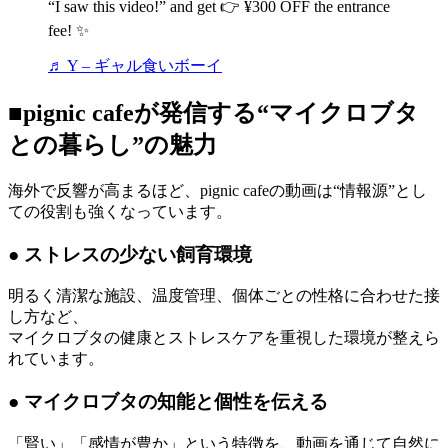
“I saw this video!” and get 👉 ¥300 OFF the entrance
fee! ✨
♬ Y – ギャル食いボーイ
■pignic cafeが発信する“マイクロブタ
との暮らし”の魅力
海外で反響が高まるほど、pignic cafeの動画は“情報源”とし
ての役割も強くなっています。
● ストレスの少ない飼育環境
明るく清潔な施設、温度管理、個体ごとの性格に合わせた接
し方など、
マイクロブタの健康とストレスケアを重視した環境が整えら
れています。
● マイクロブタの知能と個性を伝える
「賢い」「感情が豊か」という特徴を、動画を通じて自然に