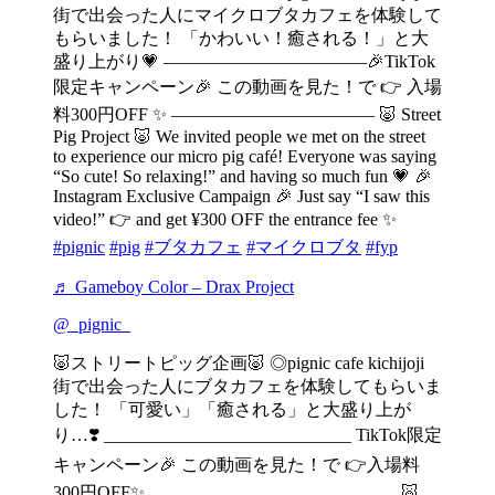
街で出会った人にマイクロブタカフェを体験して
もらいました！ 「かわいい！癒される！」と大
盛り上がり💗 ———————————–🎉TikTok
限定キャンペーン🎉 この動画を見た！で 👉 入場
料300円OFF ✨ ———————————– 🐷 Street
Pig Project 🐷 We invited people we met on the street
to experience our micro pig café! Everyone was saying
“So cute! So relaxing!” and having so much fun 💗 🎉
Instagram Exclusive Campaign 🎉 Just say “I saw this
video!” 👉 and get ¥300 OFF the entrance fee ✨
#pignic
#pig
#ブタカフェ
#マイクロブタ
#fyp
♬ Gameboy Color – Drax Project
@_pignic_
🐷ストリートピッグ企画🐷 ◎pignic cafe kichijoji
街で出会った人にブタカフェを体験してもらいま
した！ 「可愛い」「癒される」と大盛り上が
り…❣️ ____________________________ TikTok限定
キャンペーン🎉 この動画を見た！で 👉入場料
300円OFF✨ ____________________________ 🐷