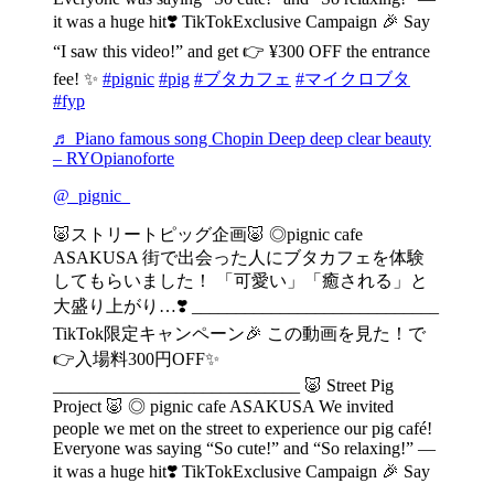
it was a huge hit❣️ TikTokExclusive Campaign 🎉 Say
“I saw this video!” and get 👉 ¥300 OFF the entrance
fee! ✨
#pignic
#pig
#ブタカフェ
#マイクロブタ
#fyp
♬ Piano famous song Chopin Deep deep clear beauty
– RYOpianoforte
@_pignic_
🐷ストリートピッグ企画🐷 ◎pignic cafe
ASAKUSA 街で出会った人にブタカフェを体験
してもらいました！ 「可愛い」「癒される」と
大盛り上がり…❣️ ____________________________
TikTok限定キャンペーン🎉 この動画を見た！で
👉入場料300円OFF✨
____________________________ 🐷 Street Pig
Project 🐷 ◎ pignic cafe ASAKUSA We invited
people we met on the street to experience our pig café!
Everyone was saying “So cute!” and “So relaxing!” —
it was a huge hit❣️ TikTokExclusive Campaign 🎉 Say