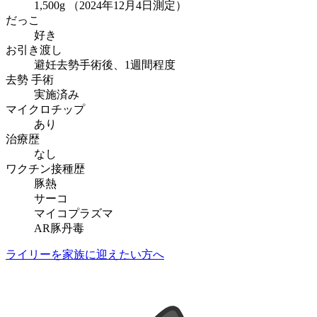
1,500g （2024年12月4日測定）
だっこ
好き
お引き渡し
避妊去勢手術後、1週間程度
去勢 手術
実施済み
マイクロチップ
あり
治療歴
なし
ワクチン接種歴
豚熱
サーコ
マイコプラズマ
AR豚丹毒
ライリーを家族に迎えたい方へ