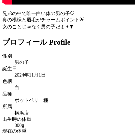
兄弟の中で唯一白い体の男の子🤍
鼻の模様と眉毛がチャームポイント🌟
女のことじゃなく男の子だよ👦❣️
プロフィール
Profile
性別
男の子
誕生日
2024年11月1日
色柄
白
品種
ポットベリー種
所属
横浜店
出生時の体重
800g
現在の体重