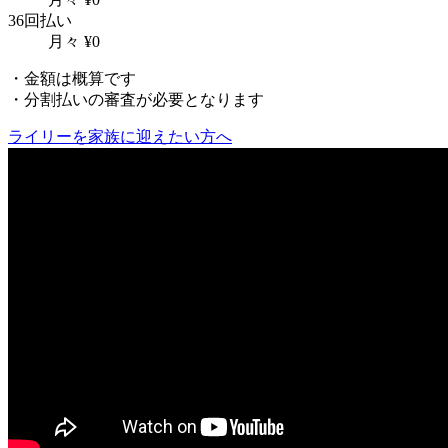
36回払い
月々
¥
0
・金額は概算です
・分割払いの審査が必要となります
ライリーを家族に迎えたい方へ