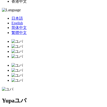
香港中文
日本語
English
简体中文
繁體中文
Yupa
ユパ